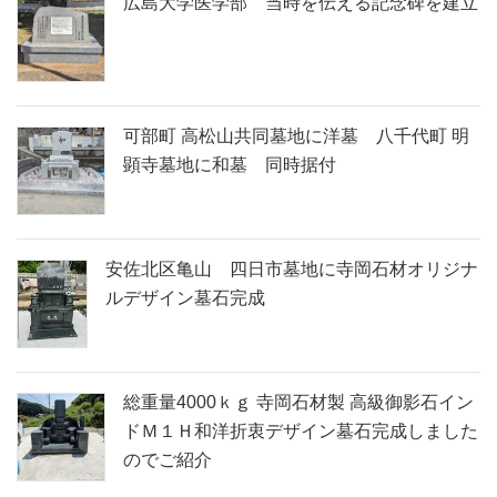
広島大学医学部 当時を伝える記念碑を建立
可部町 高松山共同墓地に洋墓 八千代町 明
顕寺墓地に和墓 同時据付
安佐北区亀山 四日市墓地に寺岡石材オリジナ
ルデザイン墓石完成
総重量4000ｋｇ 寺岡石材製 高級御影石イン
ドＭ１Ｈ和洋折衷デザイン墓石完成しました
のでご紹介